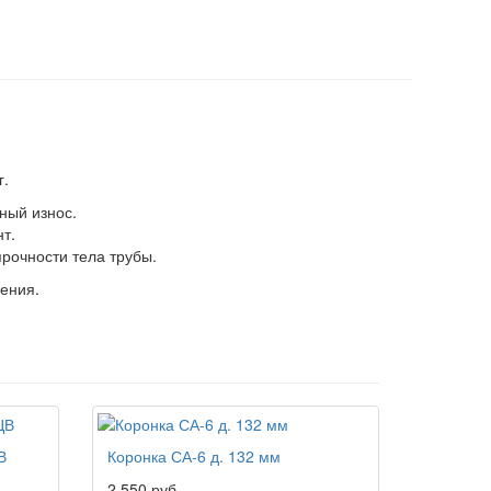
г.
ный износ.
т.
прочности тела трубы.
иения.
В
Коронка СА-6 д. 132 мм
2 550 руб.