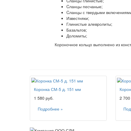
Cланцы глинистые;
Cланцы песчаные;
Cланцы с твердыми включениям
Известняки;
Глинистые алевролиты;
Базальтов;
Доломиты;
Короночное кольцо выполнено из конст
Коронка СМ-5 д. 151 мм
Корон
1 580 руб.
2 700
Подробнее »
Под