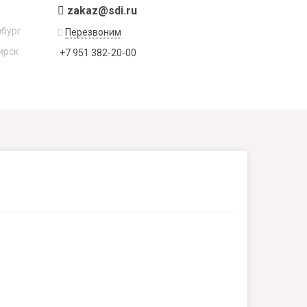
zakaz@sdi.ru
нбург
Перезвоним
ирск
+7 951 382-20-00