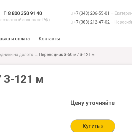
8 800 350 91 40
+7 (343) 206-55-01
— Екатери
Бесплатный звонок по РФ)
+7 (383) 212-47-02
— Новосиб
авка и оплата
Контакты
дники на долото
→
Переводник З-50 м / З-121 м
/ З-121 м
Цену уточняйте
Купить »