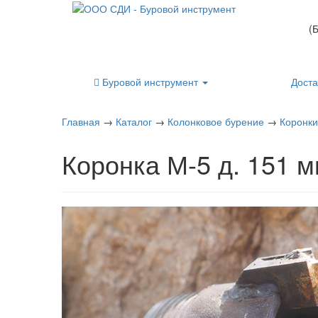
(
Буровой инструмент
Доста
Главная
→
Каталог
→
Колонковое бурение
→
Коронки
Коронка М-5 д. 151 